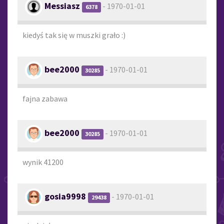
Messiasz
- 1970-01-01
6378
kiedyś tak się w muszki grało :)
bee2000
- 1970-01-01
30285
fajna zabawa
bee2000
- 1970-01-01
30285
wynik 41200
gosia9998
- 1970-01-01
29438