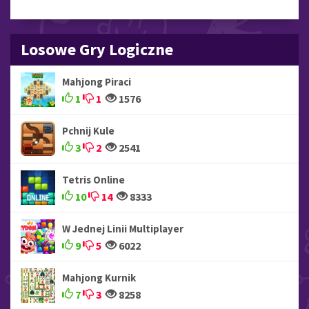
Losowe Gry Logiczne
Mahjong Piraci
1
1
1576
Pchnij Kule
3
2
2541
Tetris Online
10
14
8333
W Jednej Linii Multiplayer
9
5
6022
Mahjong Kurnik
7
3
8258