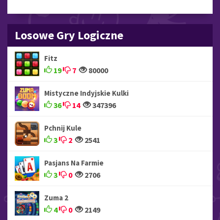
Losowe Gry Logiczne
Fitz
19
7
80000
Mistyczne Indyjskie Kulki
36
14
347396
Pchnij Kule
3
2
2541
Pasjans Na Farmie
3
0
2706
Zuma 2
4
0
2149