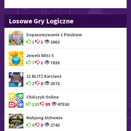
Losowe Gry Logiczne
Dopasowywanie z Pieskiem
1
1
2662
Jewels Blitz 5
7
1
7835
21 BLITZ Karciana
2
0
2573
Chińczyk Online
133
89
47530
Mahjong Alchemia
0
0
2742