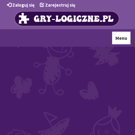
Zaloguj się
Zarejestruj się
Toggle
Menu
navigati