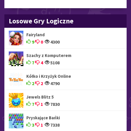
Losowe Gry Logiczne
Fairyland
9
0
4300
Szachy z Komputerem
7
4
5108
Kółko i Krzyżyk Online
2
2
4790
Jewels Blitz 5
7
1
7830
Pryskające Bańki
3
1
7338