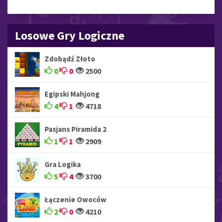
Losowe Gry Logiczne
Zdobądź Złoto
0
0
2500
Egipski Mahjong
4
1
4718
Pasjans Piramida 2
1
1
2909
Gra Logika
5
4
3700
Łączenie Owoców
2
0
4210