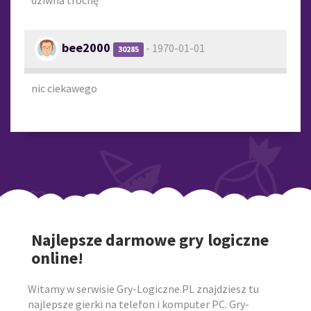
dziwna trochę
bee2000
- 1970-01-01
30285
nic ciekawego
Najlepsze darmowe gry logiczne
online!
Witamy w serwisie Gry-Logiczne.PL znajdziesz tu
najlepsze gierki na telefon i komputer PC. Gry-