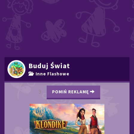
Buduj Świat
Inne Flashowe
2
POMIŃ REKLAMĘ