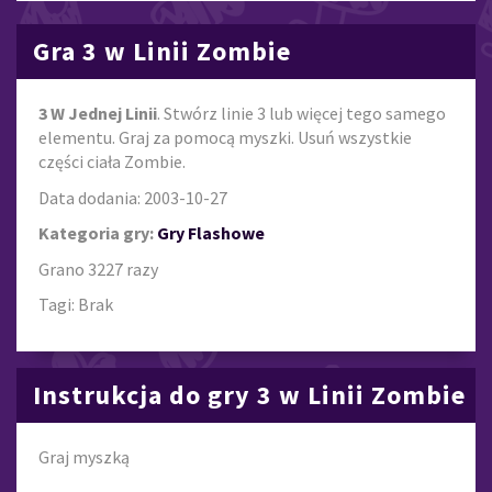
Gra 3 w Linii Zombie
3 W Jednej Linii
. Stwórz linie 3 lub więcej tego samego
elementu. Graj za pomocą myszki. Usuń wszystkie
części ciała Zombie.
Data dodania: 2003-10-27
Kategoria gry:
Gry Flashowe
Grano 3227 razy
Tagi: Brak
Instrukcja do gry 3 w Linii Zombie
Graj myszką