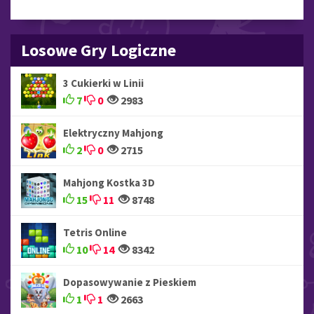
Losowe Gry Logiczne
3 Cukierki w Linii
7
0
2983
Elektryczny Mahjong
2
0
2715
Mahjong Kostka 3D
15
11
8748
Tetris Online
10
14
8342
Dopasowywanie z Pieskiem
1
1
2663