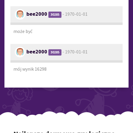
bee2000
- 1970-01-01
30285
może być
bee2000
- 1970-01-01
30285
mój wynik 16298