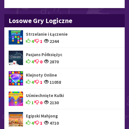
Losowe Gry Logiczne
Strzelanie i Łączenie
4
1
2244
Pasjans Półksiężyc
4
0
2870
Klejnoty Online
4
1
11058
Uśmiechnięte Kulki
1
0
2130
Egipski Mahjong
4
1
4710