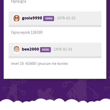
fajna gra
gosia9998
- 1970-01-01
29438
fajna wynik 126330
bee2000
- 1970-01-01
30285
level 10 -61600 i jeszcze nie koniec